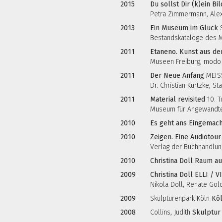
2015
Du sollst Dir (k)ein Bi
Petra Zimmermann, Alex
2013
Ein Museum im Glück
S
Bestandskataloge des 
2011
Etaneno. Kunst aus d
Museen Freiburg, modo
2011
Der Neue Anfang
MEISS
Dr. Christian Kurtzke, 
2011
Material revisited
10. T
Museum für Angewandte 
2010
Es geht ans Eingemac
2010
Zeigen. Eine Audiotour
Verlag der Buchhandlung
2010
Christina Doll Raum a
2009
Christina Doll ELLI / 
Nikola Doll, Renate Go
2009
Skulpturenpark Köln
Köl
2008
Collins, Judith
Skulptur