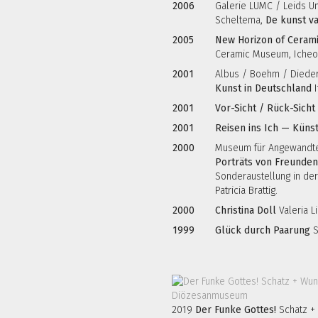
2006
Galerie LUMC / Leids U
Scheltema,
De kunst v
2005
New Horizon of Cerami
Ceramic Museum, Icheo
2001
Albus / Boehm / Dieder
Kunst in Deutschland
I
2001
Vor-Sicht / Rück-Sicht
2001
Reisen ins Ich — Künst
2000
Museum für Angewandte
Porträts von Freunden 
Sonderaustellung in de
Patricia Brattig.
2000
Christina Doll
Valeria L
1999
Glück durch Paarung
S
2019
Der Funke Gottes!
Schatz +