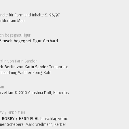
nnale für Form und Inhalte S. 96/97
nkfurt am Main
 Mensch begegnet Figur Gerhard
ch Berlin von Karin Sander
Temporäre
chhandlung Walther König, Köln
rzellan
© 2010 Christina Doll, Hubertus
I / BOBBY / HERR FUHL
Umschlag vorne
iner Schepers, Marc Wellmann, Kerber