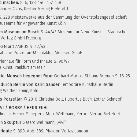
ld machen.
S. 6, 138, 140, 157, 158
ander Ochs, Kerber Verlag Bielefeld
. 228 Meisterwerke aus der Sammlung der Overstolzengesellschaft,
Museums für Angewandte Kunst Köln
em Museum im Busch
S. 44/45 Museum für Neue Kunst — Städtische
 Verlag GmbH Freiburg
EN artCAMPUS S. 42/43
Staatliche Porzellan-Manufaktur, Meissen GmbH
riennale für Form und Inhalte S. 96/97
Kunst Frankfurt am Main
hte. Mensch begegnet Figur
Gerhard Marcks Stiftung Bremen S. 16–25
 durch Berlin von Karin Sander
Temporäre Kunsthalle Berlin
 Walther König, Köln
us Porzellan
© 2010 Christina Doll, Hubertus Butin, Lothar Schnepf
VIVI / BOBBY / HERR FUHL
ldmann, Heiner Schepers, Marc Wellmann, Kerber Verlag Bielefeld
n Skulptur 5
Marc Wellmann, „Vivi“
 Heute
S. 390, Abb. 389, Phaidon Verlag London