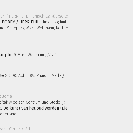
I / BOBBY / HERR FUHL
Umschlag hinten
iner Schepers, Marc Wellmann, Kerber
kulptur 5
Marc Wellmann, „Vivi“
te
S. 390, Abb. 389, Phaidon Verlag
sitair Medisch Centrum und Stedelijk
a,
De kunst van het oud worden (Die
iederlande