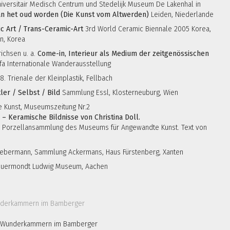
niversitair Medisch Centrum und Stedelijk Museum De Lakenhal in
an het oud worden (Die Kunst vom Altwerden)
Leiden, Niederlande
c Art / Trans-Ceramic-Art
3rd World Ceramic Biennale 2005 Korea,
n, Korea
ichsen u. a.
Come-in, Interieur als Medium der zeitgenössischen
fa Internationale Wanderausstellung
8. Trienale der Kleinplastik, Fellbach
ler / Selbst / Bild
Sammlung Essl, Klosterneuburg, Wien
 Kunst, Museumszeitung Nr.2
– Keramische Bildnisse von Christina Doll.
r Porzellansammlung des Museums für Angewandte Kunst. Text von
iebermann, Sammlung Ackermans, Haus Fürstenberg, Xanten
uermondt Ludwig Museum, Aachen
 Wunderkammern im Bamberger