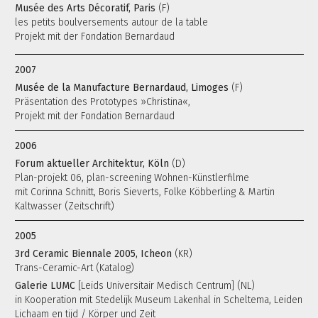
Musée des Arts Décoratif, Paris
(F)
les petits boulversements autour de la table
Projekt mit der Fondation Bernardaud
2007
Musée de la Manufacture Bernardaud, Limoges
(F)
Präsentation des Prototypes »Christina«,
Projekt mit der Fondation Bernardaud
2006
Forum aktueller Architektur, Köln
(D)
Plan-projekt 06, plan-screening Wohnen-Künstlerfilme
mit Corinna Schnitt, Boris Sieverts, Folke Köbberling & Martin
Kaltwasser (Zeitschrift)
2005
3rd Ceramic Biennale 2005, Icheon
(KR)
Trans-Ceramic-Art (Katalog)
Galerie LUMC
[Leids Universitair Medisch Centrum] (NL)
in Kooperation mit Stedelijk Museum Lakenhal in Scheltema, Leiden
Lichaam en tijd / Körper und Zeit