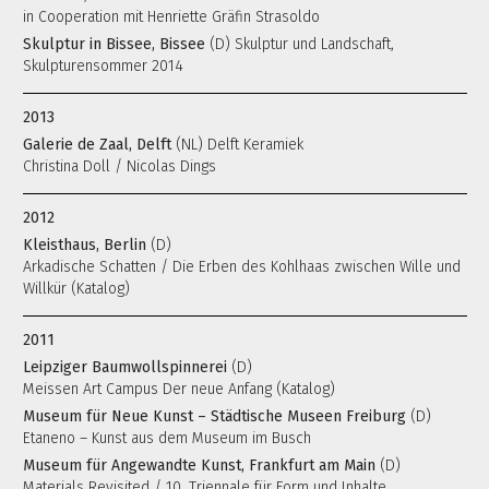
in Cooperation mit Henriette Gräfin Strasoldo
Skulptur in Bissee, Bissee
(D) Skulptur und Landschaft,
Skulpturensommer 2014
2013
Galerie de Zaal, Delft
(NL) Delft Keramiek
Christina Doll / Nicolas Dings
2012
Kleisthaus, Berlin
(D)
Arkadische Schatten / Die Erben des Kohlhaas zwischen Wille und
Willkür (Katalog)
2011
Leipziger Baumwollspinnerei
(D)
Meissen Art Campus Der neue Anfang (Katalog)
Museum für Neue Kunst – Städtische Museen Freiburg
(D)
Etaneno – Kunst aus dem Museum im Busch
Museum für Angewandte Kunst, Frankfurt am Main
(D)
Materials Revisited / 10. Triennale für Form und Inhalte